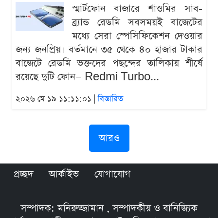
স্মার্টফোন বাজারে শাওমির সাব-
ব্র্যান্ড রেডমি সবসময়ই বাজেটের
মধ্যে সেরা স্পেসিফিকেশন দেওয়ার
জন্য জনপ্রিয়। বর্তমানে ৩৫ থেকে ৪০ হাজার টাকার
বাজেটে রেডমি ভক্তদের পছন্দের তালিকায় শীর্ষে
রয়েছে দুটি ফোন— Redmi Turbo...
২০২৬ মে ১৯ ১১:১১:০১ |
বিস্তারিত
আরও
প্রচ্ছদ
আর্কাইভ
যোগাযোগ
সম্পাদক: মনিরুজ্জামান , সম্পাদকীয় ও বানিজ্যিক