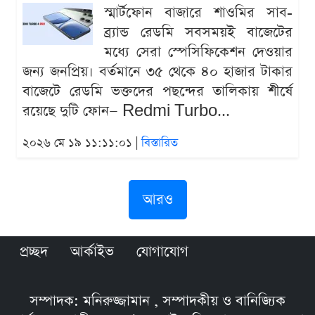
স্মার্টফোন বাজারে শাওমির সাব-
ব্র্যান্ড রেডমি সবসময়ই বাজেটের
মধ্যে সেরা স্পেসিফিকেশন দেওয়ার
জন্য জনপ্রিয়। বর্তমানে ৩৫ থেকে ৪০ হাজার টাকার
বাজেটে রেডমি ভক্তদের পছন্দের তালিকায় শীর্ষে
রয়েছে দুটি ফোন— Redmi Turbo...
২০২৬ মে ১৯ ১১:১১:০১ |
বিস্তারিত
আরও
প্রচ্ছদ
আর্কাইভ
যোগাযোগ
সম্পাদক: মনিরুজ্জামান , সম্পাদকীয় ও বানিজ্যিক