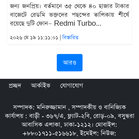
জন্য জনপ্রিয়। বর্তমানে ৩৫ থেকে ৪০ হাজার টাকার
বাজেটে রেডমি ভক্তদের পছন্দের তালিকায় শীর্ষে
রয়েছে দুটি ফোন— Redmi Turbo...
২০২৬ মে ১৯ ১১:১১:০১ |
বিস্তারিত
আরও
প্রচ্ছদ
আর্কাইভ
যোগাযোগ
সম্পাদক: মনিরুজ্জামান , সম্পাদকীয় ও বানিজ্যিক
কার্যালয় : বাড়ী - ৩৬৭/এ, ফ্ল্যাট-২বি, রোড়-০৯, বসুন্ধরা
আবাসিক এলাকা, ঢাকা-১২১২। মোবাইল:
+৮৮০১৭১১-৫১৬৬১৮, ইমেইল: নিউজ: