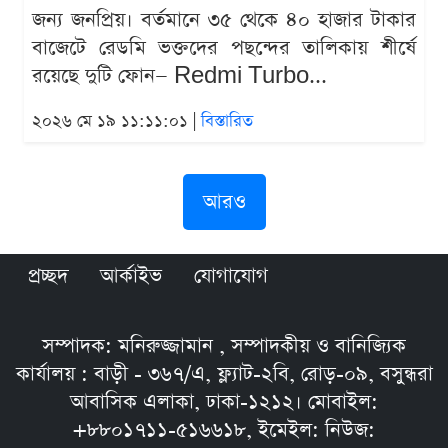
জন্য জনপ্রিয়। বর্তমানে ৩৫ থেকে ৪০ হাজার টাকার
বাজেটে রেডমি ভক্তদের পছন্দের তালিকায় শীর্ষে
রয়েছে দুটি ফোন— Redmi Turbo...
২০২৬ মে ১৯ ১১:১১:০১ |
বিস্তারিত
আরও
প্রচ্ছদ
আর্কাইভ
যোগাযোগ
সম্পাদক: মনিরুজ্জামান , সম্পাদকীয় ও বানিজ্যিক
কার্যালয় : বাড়ী - ৩৬৭/এ, ফ্ল্যাট-২বি, রোড়-০৯, বসুন্ধরা
আবাসিক এলাকা, ঢাকা-১২১২। মোবাইল:
+৮৮০১৭১১-৫১৬৬১৮, ইমেইল: নিউজ: