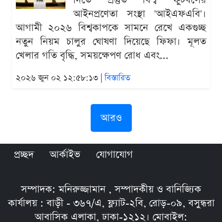
দিতে প্রস্তুত বিশ্ব ফুটবলের
আইনপ্রণেতা সংস্থা 'আইএফএবি'।
আগামী ২০২৬ বিশ্বকাপকে সামনে রেখে একগুচ্ছ
নতুন নিয়ম চালুর ঘোষণা দিয়েছে ফিফা। মূলত
খেলার গতি বৃদ্ধি, সময়ক্ষেপণ রোধ এবং...
২০২৬ জুন ০২ ১২:৫৮:১৩ |
বিস্তারিত
আরও
প্রচ্ছদ
আর্কাইভ
যোগাযোগ
সম্পাদক: মনিরুজ্জামান , সম্পাদকীয় ও বানিজ্যিক
কার্যালয় : বাড়ী - ৩৬৭/এ, ফ্ল্যাট-২বি, রোড়-০৯, বসুন্ধরা
আবাসিক এলাকা, ঢাকা-১২১২। মোবাইল: