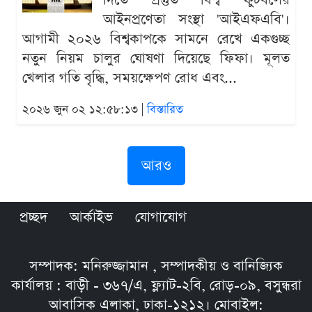
দিতে প্রস্তুত বিশ্ব ফুটবলের
আইনপ্রণেতা সংস্থা 'আইএফএবি'।
আগামী ২০২৬ বিশ্বকাপকে সামনে রেখে একগুচ্ছ
নতুন নিয়ম চালুর ঘোষণা দিয়েছে ফিফা। মূলত
খেলার গতি বৃদ্ধি, সময়ক্ষেপণ রোধ এবং...
২০২৬ জুন ০২ ১২:৫৮:১৩ |
বিস্তারিত
আরও
প্রচ্ছদ
আর্কাইভ
যোগাযোগ
সম্পাদক: মনিরুজ্জামান , সম্পাদকীয় ও বানিজ্যিক
কার্যালয় : বাড়ী - ৩৬৭/এ, ফ্ল্যাট-২বি, রোড়-০৯, বসুন্ধরা
আবাসিক এলাকা, ঢাকা-১২১২। মোবাইল: