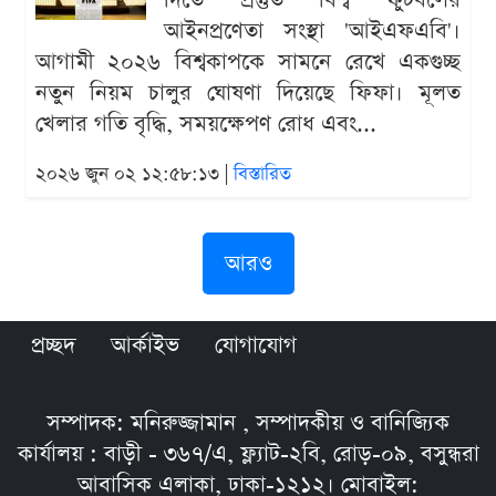
দিতে প্রস্তুত বিশ্ব ফুটবলের
আইনপ্রণেতা সংস্থা 'আইএফএবি'।
আগামী ২০২৬ বিশ্বকাপকে সামনে রেখে একগুচ্ছ
নতুন নিয়ম চালুর ঘোষণা দিয়েছে ফিফা। মূলত
খেলার গতি বৃদ্ধি, সময়ক্ষেপণ রোধ এবং...
২০২৬ জুন ০২ ১২:৫৮:১৩ |
বিস্তারিত
আরও
প্রচ্ছদ
আর্কাইভ
যোগাযোগ
সম্পাদক: মনিরুজ্জামান , সম্পাদকীয় ও বানিজ্যিক
কার্যালয় : বাড়ী - ৩৬৭/এ, ফ্ল্যাট-২বি, রোড়-০৯, বসুন্ধরা
আবাসিক এলাকা, ঢাকা-১২১২। মোবাইল: