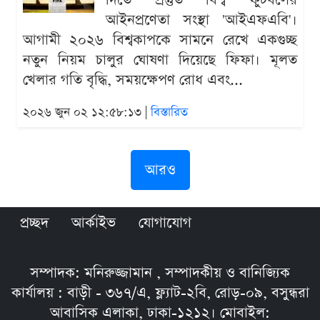
দিতে প্রস্তুত বিশ্ব ফুটবলের
আইনপ্রণেতা সংস্থা 'আইএফএবি'।
আগামী ২০২৬ বিশ্বকাপকে সামনে রেখে একগুচ্ছ
নতুন নিয়ম চালুর ঘোষণা দিয়েছে ফিফা। মূলত
খেলার গতি বৃদ্ধি, সময়ক্ষেপণ রোধ এবং...
২০২৬ জুন ০২ ১২:৫৮:১৩ |
বিস্তারিত
আরও
প্রচ্ছদ
আর্কাইভ
যোগাযোগ
সম্পাদক: মনিরুজ্জামান , সম্পাদকীয় ও বানিজ্যিক
কার্যালয় : বাড়ী - ৩৬৭/এ, ফ্ল্যাট-২বি, রোড়-০৯, বসুন্ধরা
আবাসিক এলাকা, ঢাকা-১২১২। মোবাইল: