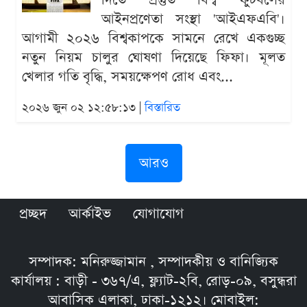
দিতে প্রস্তুত বিশ্ব ফুটবলের
আইনপ্রণেতা সংস্থা 'আইএফএবি'।
আগামী ২০২৬ বিশ্বকাপকে সামনে রেখে একগুচ্ছ
নতুন নিয়ম চালুর ঘোষণা দিয়েছে ফিফা। মূলত
খেলার গতি বৃদ্ধি, সময়ক্ষেপণ রোধ এবং...
২০২৬ জুন ০২ ১২:৫৮:১৩ |
বিস্তারিত
আরও
প্রচ্ছদ
আর্কাইভ
যোগাযোগ
সম্পাদক: মনিরুজ্জামান , সম্পাদকীয় ও বানিজ্যিক
কার্যালয় : বাড়ী - ৩৬৭/এ, ফ্ল্যাট-২বি, রোড়-০৯, বসুন্ধরা
আবাসিক এলাকা, ঢাকা-১২১২। মোবাইল: