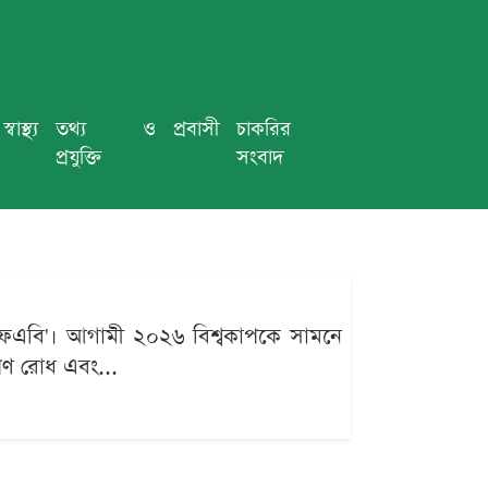
স্বাস্থ্য
তথ্য ও
প্রবাসী
চাকরির
প্রযুক্তি
সংবাদ
ইএফএবি'। আগামী ২০২৬ বিশ্বকাপকে সামনে
েপণ রোধ এবং...