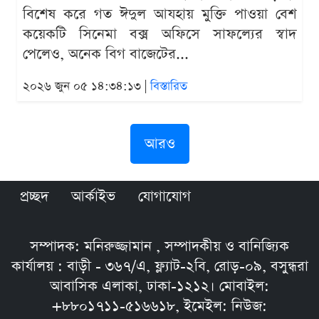
বিশেষ করে গত ঈদুল আযহায় মুক্তি পাওয়া বেশ
কয়েকটি সিনেমা বক্স অফিসে সাফল্যের স্বাদ
পেলেও, অনেক বিগ বাজেটের...
২০২৬ জুন ০৫ ১৪:৩৪:১৩ |
বিস্তারিত
আরও
প্রচ্ছদ
আর্কাইভ
যোগাযোগ
সম্পাদক: মনিরুজ্জামান , সম্পাদকীয় ও বানিজ্যিক
কার্যালয় : বাড়ী - ৩৬৭/এ, ফ্ল্যাট-২বি, রোড়-০৯, বসুন্ধরা
আবাসিক এলাকা, ঢাকা-১২১২। মোবাইল:
+৮৮০১৭১১-৫১৬৬১৮, ইমেইল: নিউজ: