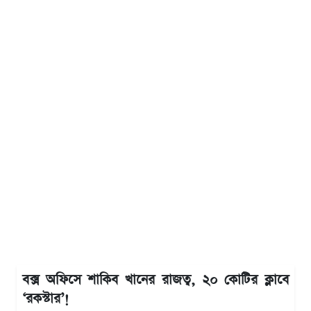
বক্স অফিসে শাকিব খানের রাজত্ব, ২০ কোটির ক্লাবে
‘রকস্টার’!