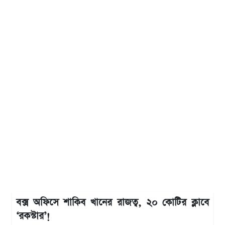
বক্স অফিসে শাকিব খানের রাজত্ব, ২০ কোটির ক্লাবে
‘রকস্টার’!