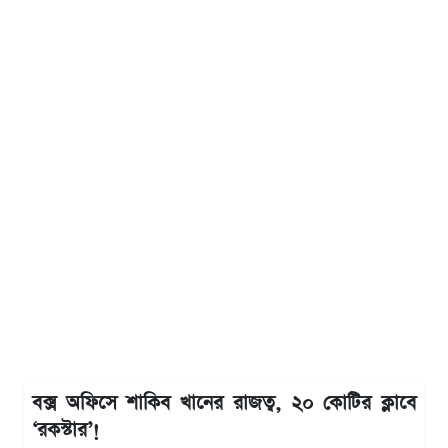
বক্স অফিসে শাকিব খানের রাজত্ব, ২০ কোটির ক্লাবে
‘রকস্টার’!