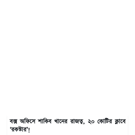
বক্স অফিসে শাকিব খানের রাজত্ব, ২০ কোটির ক্লাবে
‘রকস্টার’!