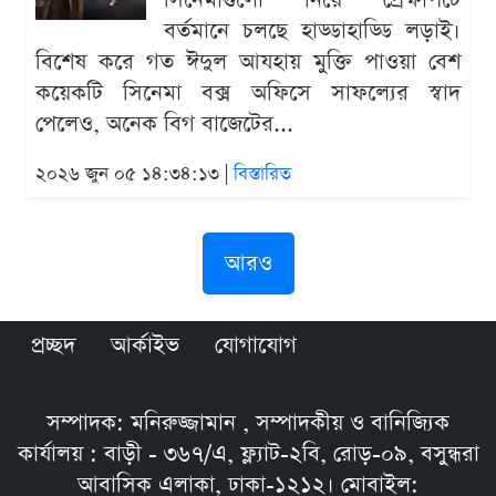
সিনেমাগুলো নিয়ে প্রেক্ষাপটে
বর্তমানে চলছে হাড্ডাহাড্ডি লড়াই।
বিশেষ করে গত ঈদুল আযহায় মুক্তি পাওয়া বেশ
কয়েকটি সিনেমা বক্স অফিসে সাফল্যের স্বাদ
পেলেও, অনেক বিগ বাজেটের...
২০২৬ জুন ০৫ ১৪:৩৪:১৩ |
বিস্তারিত
আরও
প্রচ্ছদ
আর্কাইভ
যোগাযোগ
সম্পাদক: মনিরুজ্জামান , সম্পাদকীয় ও বানিজ্যিক
কার্যালয় : বাড়ী - ৩৬৭/এ, ফ্ল্যাট-২বি, রোড়-০৯, বসুন্ধরা
আবাসিক এলাকা, ঢাকা-১২১২। মোবাইল: