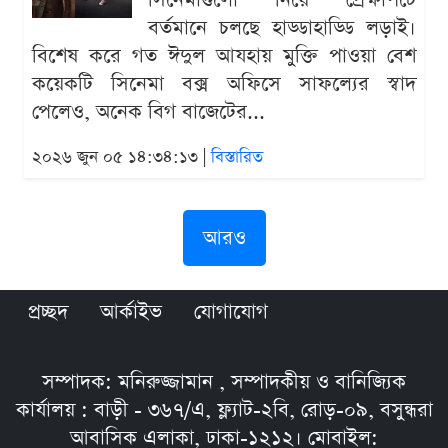
সিনেমাগুলো নিয়ে প্রেক্ষাপটে
বর্তমানে চলছে হাড্ডাহাড্ডি লড়াই।
বিশেষ করে গত ঈদুল আযহায় মুক্তি পাওয়া বেশ
কয়েকটি সিনেমা বক্স অফিসে সাফল্যের স্বাদ
পেলেও, অনেক বিগ বাজেটের...
২০২৬ জুন ০৫ ১৪:৩৪:১৩ |
বিস্তারিত
আরও
প্রচ্ছদ
আর্কাইভ
যোগাযোগ
সম্পাদক: মনিরুজ্জামান , সম্পাদকীয় ও বানিজ্যিক
কার্যালয় : বাড়ী - ৩৬৭/এ, ফ্ল্যাট-২বি, রোড়-০৯, বসুন্ধরা
আবাসিক এলাকা, ঢাকা-১২১২। মোবাইল: