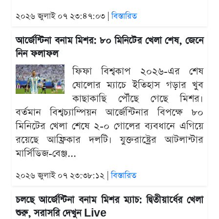
২০২৬ জুলাই ০৭ ২৩:৪৭:০৩ |
বিস্তারিত
আর্জেন্টিনা বনাম মিশর: ৮০ মিনিটের খেলা শেষ, জেনে
নিন ফলাফল
ফিফা বিশ্বকাপ ২০২৬-এর শেষ
ষোলোর ম্যাচে ইতিহাস গড়ার খুব
কাছাকাছি পৌঁছে গেছে মিশর।
বর্তমান বিশ্বচ্যাম্পিয়ন আর্জেন্টিনার বিপক্ষে ৮০
মিনিটের খেলা শেষে ২-০ গোলের ব্যবধানে এগিয়ে
রয়েছে আফ্রিকার দলটি। যুক্তরাষ্ট্রের আটলান্টার
মার্সিডিজ-বেঞ্জ...
২০২৬ জুলাই ০৭ ২৩:৩৮:১২ |
বিস্তারিত
চলছে আর্জেন্টিনা বনাম মিশর ম্যাচ: দ্বিতীয়ার্ধের খেলা
শুরু, সরাসরি দেখুন Live