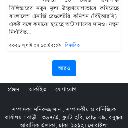
পর্যায়ে ১২ কেজি এলপিজি
সিলিন্ডারের নতুন মূল্য উল্লেখযোগ্যভাবে কমিয়েছে
বাংলাদেশ এনার্জি রেগুলেটরি কমিশন (বিইআরসি)।
একই সঙ্গে কমানো হয়েছে অটোগ্যাসের দামও। নতুন
নির্ধারিত...
২০২৬ জুলাই ০২ ১৫:৪২:০৯ |
বিস্তারিত
আরও
প্রচ্ছদ
আর্কাইভ
যোগাযোগ
সম্পাদক: মনিরুজ্জামান , সম্পাদকীয় ও বানিজ্যিক
কার্যালয় : বাড়ী - ৩৬৭/এ, ফ্ল্যাট-২বি, রোড়-০৯, বসুন্ধরা
আবাসিক এলাকা, ঢাকা-১২১২। মোবাইল: