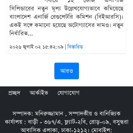
পর্যায়ে ১২ কেজি এলপিজি
সিলিন্ডারের নতুন মূল্য উল্লেখযোগ্যভাবে কমিয়েছে
বাংলাদেশ এনার্জি রেগুলেটরি কমিশন (বিইআরসি)।
একই সঙ্গে কমানো হয়েছে অটোগ্যাসের দামও। নতুন
নির্ধারিত...
২০২৬ জুলাই ০২ ১৫:৪২:০৯ |
বিস্তারিত
আরও
প্রচ্ছদ
আর্কাইভ
যোগাযোগ
সম্পাদক: মনিরুজ্জামান , সম্পাদকীয় ও বানিজ্যিক
কার্যালয় : বাড়ী - ৩৬৭/এ, ফ্ল্যাট-২বি, রোড়-০৯, বসুন্ধরা
আবাসিক এলাকা, ঢাকা-১২১২। মোবাইল: