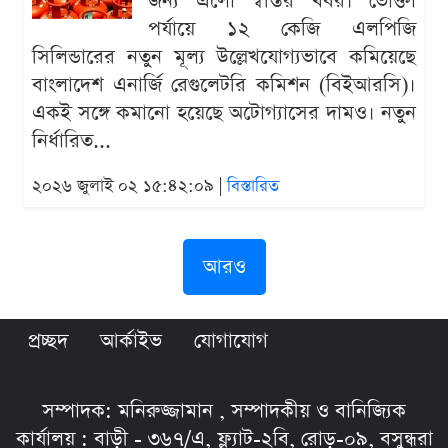
জন্য এলো স্বস্তির খবর। ভোক্তা
পর্যায়ে ১২ কেজি এলপিজি
সিলিন্ডারের নতুন মূল্য উল্লেখযোগ্যভাবে কমিয়েছে
বাংলাদেশ এনার্জি রেগুলেটরি কমিশন (বিইআরসি)।
একই সঙ্গে কমানো হয়েছে অটোগ্যাসের দামও। নতুন
নির্ধারিত...
২০২৬ জুলাই ০২ ১৫:৪২:০৯ |
বিস্তারিত
আরও
প্রচ্ছদ
আর্কাইভ
যোগাযোগ
সম্পাদক: মনিরুজ্জামান , সম্পাদকীয় ও বানিজ্যিক
কার্যালয় : বাড়ী - ৩৬৭/এ, ফ্ল্যাট-২বি, রোড়-০৯, বসুন্ধরা