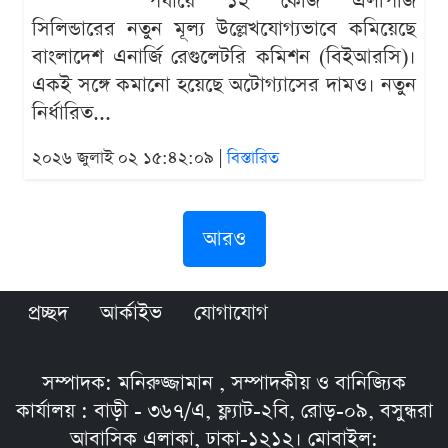
পর্যায়ে ১২ কেজি এলপিজি
সিলিন্ডারের নতুন মূল্য উল্লেখযোগ্যভাবে কমিয়েছে
বাংলাদেশ এনার্জি রেগুলেটরি কমিশন (বিইআরসি)।
একই সঙ্গে কমানো হয়েছে অটোগ্যাসের দামও। নতুন
নির্ধারিত...
২০২৬ জুলাই ০২ ১৫:৪২:০৯ |
বিস্তারিত
আরও
প্রচ্ছদ
আর্কাইভ
যোগাযোগ
সম্পাদক: মনিরুজ্জামান , সম্পাদকীয় ও বানিজ্যিক
কার্যালয় : বাড়ী - ৩৬৭/এ, ফ্ল্যাট-২বি, রোড়-০৯, বসুন্ধরা
আবাসিক এলাকা, ঢাকা-১২১২। মোবাইল: