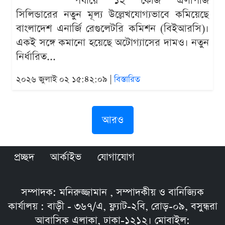
পর্যায়ে ১২ কেজি এলপিজি
সিলিন্ডারের নতুন মূল্য উল্লেখযোগ্যভাবে কমিয়েছে
বাংলাদেশ এনার্জি রেগুলেটরি কমিশন (বিইআরসি)।
একই সঙ্গে কমানো হয়েছে অটোগ্যাসের দামও। নতুন
নির্ধারিত...
২০২৬ জুলাই ০২ ১৫:৪২:০৯ |
বিস্তারিত
আরও
প্রচ্ছদ
আর্কাইভ
যোগাযোগ
সম্পাদক: মনিরুজ্জামান , সম্পাদকীয় ও বানিজ্যিক
কার্যালয় : বাড়ী - ৩৬৭/এ, ফ্ল্যাট-২বি, রোড়-০৯, বসুন্ধরা
আবাসিক এলাকা, ঢাকা-১২১২। মোবাইল: