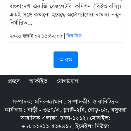
বাংলাদেশ এনার্জি রেগুলেটরি কমিশন (বিইআরসি)।
একই সঙ্গে কমানো হয়েছে অটোগ্যাসের দামও। নতুন
নির্ধারিত...
২০২৬ জুলাই ০২ ১৫:৪২:০৯ |
বিস্তারিত
আরও
প্রচ্ছদ
আর্কাইভ
যোগাযোগ
সম্পাদক: মনিরুজ্জামান , সম্পাদকীয় ও বানিজ্যিক
কার্যালয় : বাড়ী - ৩৬৭/এ, ফ্ল্যাট-২বি, রোড়-০৯, বসুন্ধরা
আবাসিক এলাকা, ঢাকা-১২১২। মোবাইল:
+৮৮০১৭১১-৫১৬৬১৮, ইমেইল: নিউজ: