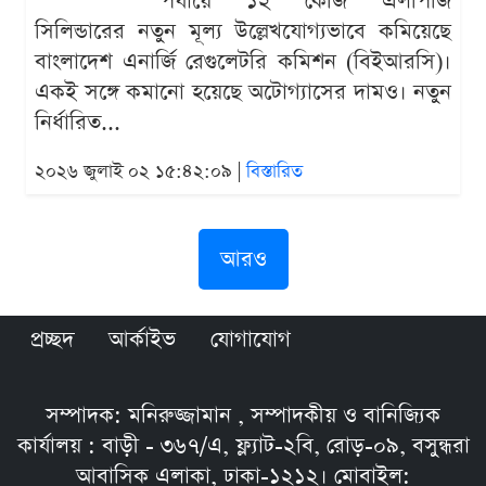
পর্যায়ে ১২ কেজি এলপিজি
সিলিন্ডারের নতুন মূল্য উল্লেখযোগ্যভাবে কমিয়েছে
বাংলাদেশ এনার্জি রেগুলেটরি কমিশন (বিইআরসি)।
একই সঙ্গে কমানো হয়েছে অটোগ্যাসের দামও। নতুন
নির্ধারিত...
২০২৬ জুলাই ০২ ১৫:৪২:০৯ |
বিস্তারিত
আরও
প্রচ্ছদ
আর্কাইভ
যোগাযোগ
সম্পাদক: মনিরুজ্জামান , সম্পাদকীয় ও বানিজ্যিক
কার্যালয় : বাড়ী - ৩৬৭/এ, ফ্ল্যাট-২বি, রোড়-০৯, বসুন্ধরা
আবাসিক এলাকা, ঢাকা-১২১২। মোবাইল: