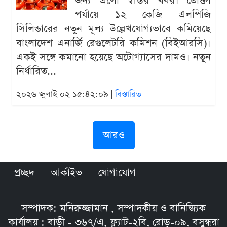
জন্য এলো স্বস্তির খবর। ভোক্তা
পর্যায়ে ১২ কেজি এলপিজি
সিলিন্ডারের নতুন মূল্য উল্লেখযোগ্যভাবে কমিয়েছে
বাংলাদেশ এনার্জি রেগুলেটরি কমিশন (বিইআরসি)।
একই সঙ্গে কমানো হয়েছে অটোগ্যাসের দামও। নতুন
নির্ধারিত...
২০২৬ জুলাই ০২ ১৫:৪২:০৯ |
বিস্তারিত
আরও
প্রচ্ছদ
আর্কাইভ
যোগাযোগ
সম্পাদক: মনিরুজ্জামান , সম্পাদকীয় ও বানিজ্যিক
কার্যালয় : বাড়ী - ৩৬৭/এ, ফ্ল্যাট-২বি, রোড়-০৯, বসুন্ধরা