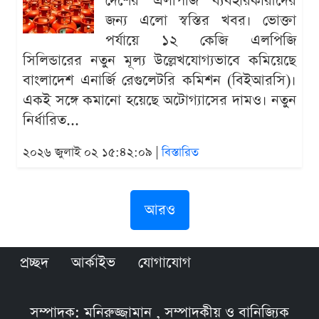
দেশের এলপিজি ব্যবহারকারীদের
জন্য এলো স্বস্তির খবর। ভোক্তা
পর্যায়ে ১২ কেজি এলপিজি
সিলিন্ডারের নতুন মূল্য উল্লেখযোগ্যভাবে কমিয়েছে
বাংলাদেশ এনার্জি রেগুলেটরি কমিশন (বিইআরসি)।
একই সঙ্গে কমানো হয়েছে অটোগ্যাসের দামও। নতুন
নির্ধারিত...
২০২৬ জুলাই ০২ ১৫:৪২:০৯ |
বিস্তারিত
আরও
প্রচ্ছদ
আর্কাইভ
যোগাযোগ
সম্পাদক: মনিরুজ্জামান , সম্পাদকীয় ও বানিজ্যিক