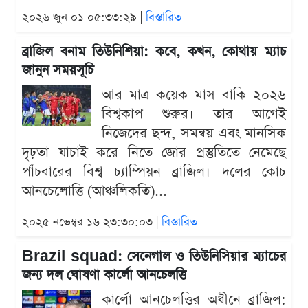
২০২৬ জুন ০১ ০৫:৩৩:২৯ |
বিস্তারিত
ব্রাজিল বনাম তিউনিশিয়া: কবে, কখন, কোথায় ম্যাচ
জানুন সময়সূচি
আর মাত্র কয়েক মাস বাকি ২০২৬
বিশ্বকাপ শুরুর। তার আগেই
নিজেদের ছন্দ, সমন্বয় এবং মানসিক
দৃঢ়তা যাচাই করে নিতে জোর প্রস্তুতিতে নেমেছে
পাঁচবারের বিশ্ব চ্যাম্পিয়ন ব্রাজিল। দলের কোচ
আনচেলোত্তি (আঞ্চলিকতি)...
২০২৫ নভেম্বর ১৬ ২৩:৩০:০৩ |
বিস্তারিত
Brazil squad: সেনেগাল ও তিউনিসিয়ার ম্যাচের
জন্য দল ঘোষণা কার্লো আনচেলত্তি
কার্লো আনচেলত্তির অধীনে ব্রাজিল: