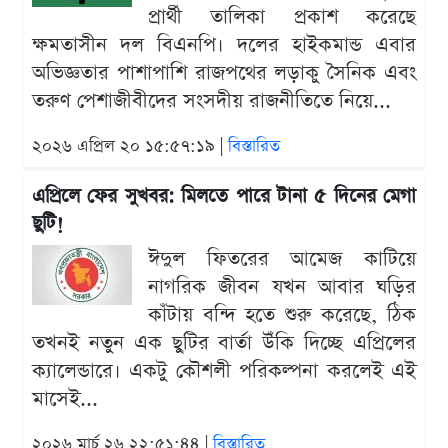
প্রার্থী তালিকা প্রকাশ করেছে
ক্ষমতাসীন দল বিএনপি। দলের হাইকমান্ড এবার
অভিজ্ঞতার পাশাপাশি রাজপথের লড়াকু সৈনিক এবং
তরুণ পেশাজীবীদের সংসদীয় রাজনীতিতে নিয়ে...
২০২৬ এপ্রিল ২০ ১৫:৫৭:১৯ |
বিস্তারিত
এপ্রিলে ফের সুখবর: মিলতে পারে টানা ৫ দিনের মেগা
ছুটি!
ঈদুল ফিতরের আমেজ কাটিয়ে
নাগরিক জীবন যখন আবার ঘড়ির
কাঁটায় বন্দি হতে শুরু করেছে, ঠিক
তখনই নতুন এক ছুটির বার্তা উঁকি দিচ্ছে এপ্রিলের
ক্যালেন্ডারে। একটু কৌশলী পরিকল্পনা করলেই এই
মাসেই...
২০২৬ মার্চ ২৬ ২২:৫১:৪৪ |
বিস্তারিত