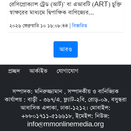
রেসিপ্রোক্যাল ট্রেড (আর্ট)’ বা এআরটি (ART) চুক্তি
স্বাক্ষরের মাধ্যমে দ্বিপাক্ষিক বাণিজ্যের...
২০২৬ ফেব্রুয়ারি ১০ ১৬:০৮:৪৪ |
বিস্তারিত
আরও
প্রচ্ছদ
আর্কাইভ
যোগাযোগ
সম্পাদক: মনিরুজ্জামান , সম্পাদকীয় ও বানিজ্যিক
কার্যালয় : বাড়ী - ৩৬৭/এ, ফ্ল্যাট-২বি, রোড়-০৯, বসুন্ধরা
আবাসিক এলাকা, ঢাকা-১২১২। মোবাইল:
+৮৮০১৭১১-৫১৬৬১৮, ইমেইল: নিউজ:
info@mmonlinemedia.org