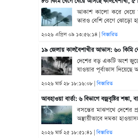
৮০ কিমি বেগে ধেয়ে আসছে কালবৈশাখী, ৫ বি
আকাশ কালো করে ধেয়ে আস
তারও বেশি বেগে ঝোড়ো হাও
২০২৬ এপ্রিল ০৯ ১৩:৫৬:১৪ |
বিস্তারিত
১৯ জেলায় কালবৈশাখীর আভাস: ৬০ কিমি বে
দেশের বড় একটি অংশ জুড়ে
যাওয়ার পূর্বাভাস দিয়েছে আ
২০২৬ মার্চ ২৮ ১৮:১৬:০৮ |
বিস্তারিত
আবহাওয়া বার্তা: ৬ বিভাগে বজ্রবৃষ্টির শঙ্কা
বসন্তের মাঝপথে দেশের প্
অস্থায়ীভাবে দমকা হাওয়াসহ
২০২৬ মার্চ ২৫ ১৮:৫১:৪১ |
বিস্তারিত