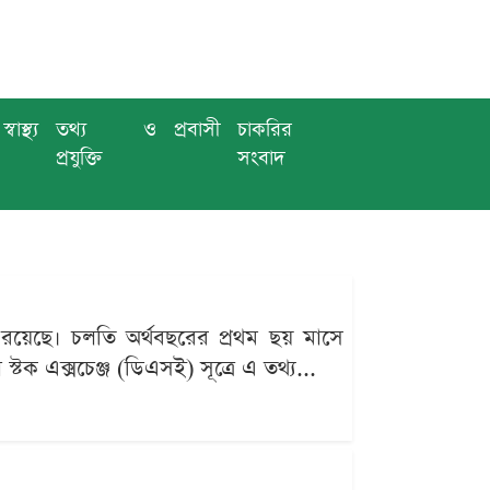
স্বাস্থ্য
তথ্য ও
প্রবাসী
চাকরির
প্রযুক্তি
সংবাদ
হত রয়েছে। চলতি অর্থবছরের প্রথম ছয় মাসে
্টক এক্সচেঞ্জ (ডিএসই) সূত্রে এ তথ্য...