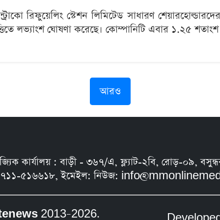
ইন্ট্রাকো রিফুয়েলিং স্টেশন লিমিটেড সাধারণ শেয়ারহোল্ডার
্তিতে লভ্যাংশ ঘোষণা করেছে। কোম্পানিটি এবার ১.২৫ শতাংশ হ
আরও
নিজ্যিক কার্যালয় : বাড়ী - ৩৬৭/এ, ফ্ল্যাট-২বি, রোড়-০৯, ব
৭১১-৫১৬৬১৮, ইমেইল: নিউজ:
info@mmonlinemed
tenews
2013–2026.
Develope