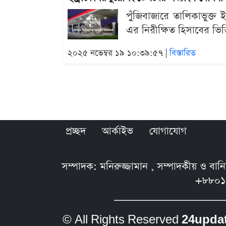
পুঁজিবাজারে তালিকাভুক্ত 
এর নিরীক্ষিত হিসাবের ভিত
২০২৫ নভেম্বর ১৯ ১০:৩৯:৫৭ |
বিস্তারিত
প্রচ্ছদ
আর্কাইভ
যোগাযোগ
সম্পাদক: মনিরুজ্জামান , সম্পাদকীয় ও বা
+৮৮০১
© All Rights Reserved
24upda