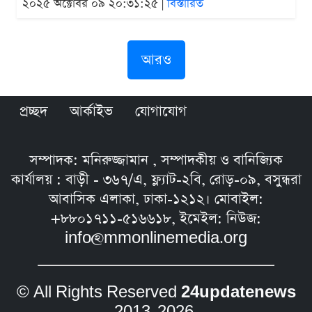
২০২৫ অক্টোবর ০৯ ২০:৩১:২৫ |
বিস্তারিত
আরও
প্রচ্ছদ
আর্কাইভ
যোগাযোগ
সম্পাদক: মনিরুজ্জামান , সম্পাদকীয় ও বানিজ্যিক
কার্যালয় : বাড়ী - ৩৬৭/এ, ফ্ল্যাট-২বি, রোড়-০৯, বসুন্ধরা
আবাসিক এলাকা, ঢাকা-১২১২। মোবাইল:
+৮৮০১৭১১-৫১৬৬১৮, ইমেইল: নিউজ:
info@mmonlinemedia.org
© All Rights Reserved
24updatenews