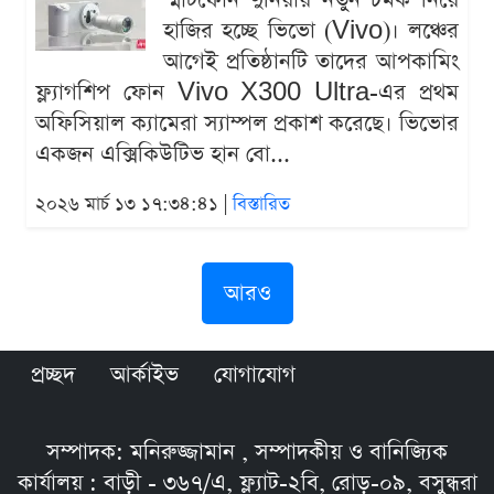
স্মার্টফোন দুনিয়ায় নতুন চমক নিয়ে
হাজির হচ্ছে ভিভো (Vivo)। লঞ্চের
আগেই প্রতিষ্ঠানটি তাদের আপকামিং
ফ্ল্যাগশিপ ফোন Vivo X300 Ultra-এর প্রথম
অফিসিয়াল ক্যামেরা স্যাম্পল প্রকাশ করেছে। ভিভোর
একজন এক্সিকিউটিভ হান বো...
২০২৬ মার্চ ১৩ ১৭:৩৪:৪১ |
বিস্তারিত
আরও
প্রচ্ছদ
আর্কাইভ
যোগাযোগ
সম্পাদক: মনিরুজ্জামান , সম্পাদকীয় ও বানিজ্যিক
কার্যালয় : বাড়ী - ৩৬৭/এ, ফ্ল্যাট-২বি, রোড়-০৯, বসুন্ধরা