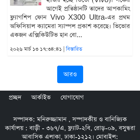
হাজির হচ্ছে ভিভো (Vivo)। লঞ্চের
আগেই প্রতিষ্ঠানটি তাদের আপকামিং
ফ্ল্যাগশিপ ফোন Vivo X300 Ultra-এর প্রথম
অফিসিয়াল ক্যামেরা স্যাম্পল প্রকাশ করেছে। ভিভোর
একজন এক্সিকিউটিভ হান বো...
২০২৬ মার্চ ১৩ ১৭:৩৪:৪১ |
বিস্তারিত
আরও
প্রচ্ছদ
আর্কাইভ
যোগাযোগ
সম্পাদক: মনিরুজ্জামান , সম্পাদকীয় ও বানিজ্যিক
কার্যালয় : বাড়ী - ৩৬৭/এ, ফ্ল্যাট-২বি, রোড়-০৯, বসুন্ধরা
আবাসিক এলাকা, ঢাকা-১২১২। মোবাইল: