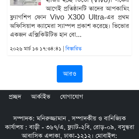
হাজির হচ্ছে ভিভো (Vivo)। লঞ্চের
আগেই প্রতিষ্ঠানটি তাদের আপকামিং
ফ্ল্যাগশিপ ফোন Vivo X300 Ultra-এর প্রথম
অফিসিয়াল ক্যামেরা স্যাম্পল প্রকাশ করেছে। ভিভোর
একজন এক্সিকিউটিভ হান বো...
২০২৬ মার্চ ১৩ ১৭:৩৪:৪১ |
বিস্তারিত
আরও
প্রচ্ছদ
আর্কাইভ
যোগাযোগ
সম্পাদক: মনিরুজ্জামান , সম্পাদকীয় ও বানিজ্যিক
কার্যালয় : বাড়ী - ৩৬৭/এ, ফ্ল্যাট-২বি, রোড়-০৯, বসুন্ধরা
আবাসিক এলাকা, ঢাকা-১২১২। মোবাইল: