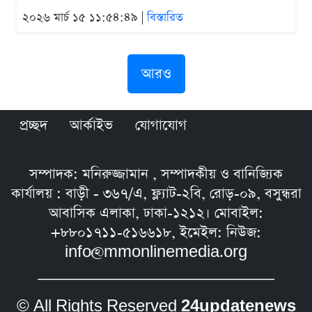
২০২৬ মার্চ ১৫ ১১:৫৪:৪৯ |
বিস্তারিত
আরও
প্রচ্ছদ
আর্কাইভ
যোগাযোগ
সম্পাদক: মনিরুজ্জামান , সম্পাদকীয় ও বানিজ্যিক
কার্যালয় : বাড়ী - ৩৬৭/এ, ফ্ল্যাট-২বি, রোড়-০৯, বসুন্ধরা
আবাসিক এলাকা, ঢাকা-১২১২। মোবাইল:
+৮৮০১৭১১-৫১৬৬১৮, ইমেইল: নিউজ:
info@mmonlinemedia.org
© All Rights Reserved
24updatenews