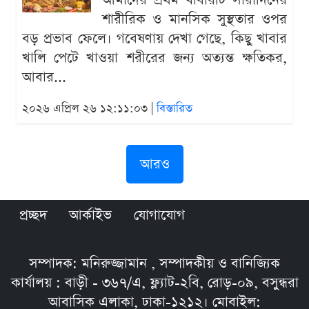
আমাদের প্রথম খাবারটি সারাদিনের
শারীরিক ও মানসিক সুস্থতার ওপর
বড় প্রভাব ফেলে। গবেষণায় দেখা গেছে, কিছু খাবার
খালি পেটে খাওয়া শরীরের জন্য অত্যন্ত ক্ষতিকর,
আবার...
২০২৬ এপ্রিল ২৬ ১২:১১:০৩ |
বিস্তারিত
আরও
প্রচ্ছদ
আর্কাইভ
যোগাযোগ
সম্পাদক: মনিরুজ্জামান , সম্পাদকীয় ও বানিজ্যিক
কার্যালয় : বাড়ী - ৩৬৭/এ, ফ্ল্যাট-২বি, রোড়-০৯, বসুন্ধরা
আবাসিক এলাকা, ঢাকা-১২১২। মোবাইল: