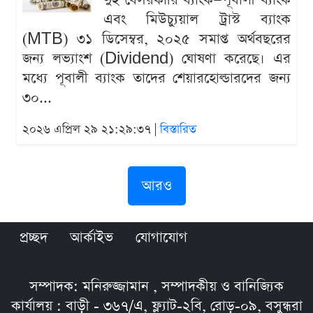
দুই বেসরকারি ব্যাংক—পূবালী ব্যাংক
এবং মিউচ্যুয়াল ট্রাস্ট ব্যাংক
(MTB) ৩১ ডিসেম্বর, ২০২৫ সমাপ্ত অর্থবছরের
জন্য লভ্যাংশ (Dividend) ঘোষণা করেছে। এর
মধ্যে পূবালী ব্যাংক তাদের শেয়ারহোল্ডারদের জন্য
৩০...
২০২৬ এপ্রিল ২৯ ২১:২৯:৩৭ |
বিস্তারিত
আরও
প্রচ্ছদ
আর্কাইভ
যোগাযোগ
সম্পাদক: মনিরুজ্জামান , সম্পাদকীয় ও বানিজ্যিক
কার্যালয় : বাড়ী - ৩৬৭/এ, ফ্ল্যাট-২বি, রোড়-০৯, বসুন্ধরা