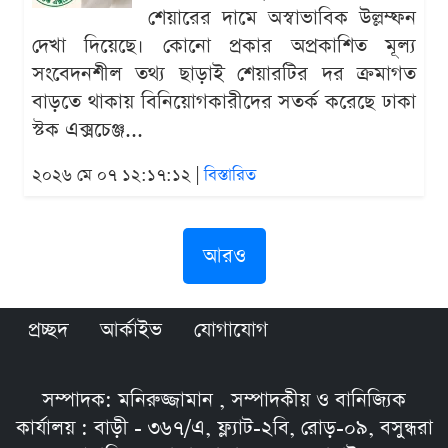
শেয়ারের দামে অস্বাভাবিক উল্লম্ফন
দেখা দিয়েছে। কোনো প্রকার অপ্রকাশিত মূল্য
সংবেদনশীল তথ্য ছাড়াই শেয়ারটির দর ক্রমাগত
বাড়তে থাকায় বিনিয়োগকারীদের সতর্ক করেছে ঢাকা
স্টক এক্সচেঞ্জ...
২০২৬ মে ০৭ ১২:১৭:১২ |
বিস্তারিত
আরও
প্রচ্ছদ
আর্কাইভ
যোগাযোগ
সম্পাদক: মনিরুজ্জামান , সম্পাদকীয় ও বানিজ্যিক
কার্যালয় : বাড়ী - ৩৬৭/এ, ফ্ল্যাট-২বি, রোড়-০৯, বসুন্ধরা