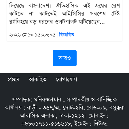
দিয়েছে বাংলাদেশ। ঐতিহাসিক এই জয়ের রেশ
কাটতে না কাটতেই আইসিসির সবশেষ টেস্ট
র‍্যাঙ্কিংয়ে বড় ধরনের ওলটপালট ঘটিয়েছেন...
২০২৬ মে ১৩ ১৫:২৩:০৫ |
বিস্তারিত
আরও
প্রচ্ছদ
আর্কাইভ
যোগাযোগ
সম্পাদক: মনিরুজ্জামান , সম্পাদকীয় ও বানিজ্যিক
কার্যালয় : বাড়ী - ৩৬৭/এ, ফ্ল্যাট-২বি, রোড়-০৯, বসুন্ধরা
আবাসিক এলাকা, ঢাকা-১২১২। মোবাইল:
+৮৮০১৭১১-৫১৬৬১৮, ইমেইল: নিউজ: