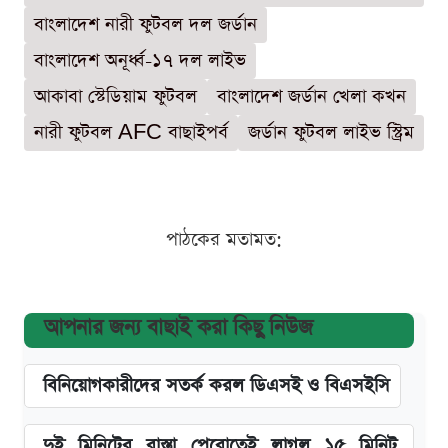
বাংলাদেশ নারী ফুটবল দল জর্ডান
বাংলাদেশ অনূর্ধ্ব-১৭ দল লাইভ
আকাবা স্টেডিয়াম ফুটবল
বাংলাদেশ জর্ডান খেলা কখন
নারী ফুটবল AFC বাছাইপর্ব
জর্ডান ফুটবল লাইভ স্ট্রিম
পাঠকের মতামত:
আপনার জন্য বাছাই করা কিছু নিউজ
বিনিয়োগকারীদের সতর্ক করল ডিএসই ও বিএসইসি
দুই মিনিটের রাস্তা পেরোতেই লাগল ১৫ মিনিট,