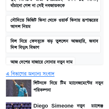
বাঁচানো গেল না সেই নবজাতককে
সৌদিতে ভিজিট ভিসা থেকে ওয়ার্ক ভিসায় রূপান্তরের
আসল নিয়ম
বিল নিয়ে ফেসবুকে ঝড় তুললেন আজহারি, জবাব
দিল বিদ্যুৎ বিভাগ
আজ দেশের বাজারে সোনার নতুন দাম
এ বিভাগের অন্যান্য সংবাদ
'এমবাপ্পে বাংলাদেশে'—বড় ঘোষণার পর যা জানাল
সরকার
লিটনকে নিয়ে টিম ম্যানেজমেন্টের নতুন
পরিকল্পনা
BCB compliance report উঠে এলো
গুরুত্বপূর্ণ সুপারিশ
Diego Simeone নতুন চ্যালেঞ্জ