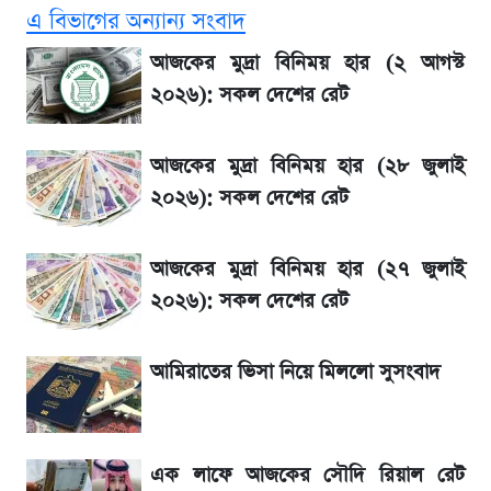
এ বিভাগের অন্যান্য সংবাদ
উত্থান-পতনের দোলাচলে শেয়ারবাজার, লেনদেনের
আজকের মুদ্রা বিনিময় হার (২ আগস্ট
শীর্ষে যে ১০ কোম্পানি
২০২৬): সকল দেশের রেট
আগে দেখে নিন, আজকের সোনার নতুন দাম
আজকের মুদ্রা বিনিময় হার (২৮ জুলাই
২০২৬): সকল দেশের রেট
SSC Result প্রকাশ ১০টায়, নতুন এসএমএস
নম্বরসহ জানুন যেভাবে
আজকের মুদ্রা বিনিময় হার (২৭ জুলাই
২০২৬): সকল দেশের রেট
SSc Result 2026 তারিখ চূড়ান্ত, স্কুলে ভর্তি
নিয়ে নতুন নিয়ম
আমিরাতের ভিসা নিয়ে মিললো সুসংবাদ
মুনাফা বৃদ্ধির ধারায় ইসলামী ইন্স্যুরেন্স, ছয় মাসের
হিসাব প্রকাশ
এক লাফে আজকের সৌদি রিয়াল রেট