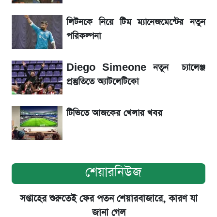
La Liga 2026-2027: সর্বশেষ পয়েন্ট টেবিল ও
লিটনকে নিয়ে টিম ম্যানেজমেন্টের নতুন
খবর
পরিকল্পনা
একদিনের ব্যবধানে আজকের সোনার দাম
Diego Simeone নতুন চ্যালেঞ্জ
প্রস্তুতিতে অ্যাটলেটিকো
সূর্যগ্রহণের দিন আকাশে চোখ ধাঁধানো দৃশ্য, জেনে নিন
সময় ও স্থান
টিভিতে আজকের খেলার খবর
শেয়ারনিউজ
সপ্তাহের শুরুতেই ফের পতন শেয়ারবাজারে, কারণ যা
জানা গেল