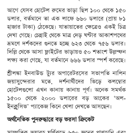
আগে যেসব হোটেল রুমের ভাড়া ছিল ১০০ থেকে ১৫০
ডলার, বর্তমানে তা এক লাফে ৬৬০ ডলারে (প্রায় ৮১
হাজার টাকা) ঠেকেছে। যাতায়াতের ক্ষেত্রেও একই চিত্র
দেখা গেছে। চেন্নাই থেকে মাত্র দেড় ঘণ্টার আকাশপথের
ভ্রমণে দর্শকদের গুনতে হচ্ছে ৬২৩ থেকে ৭৫৬ ডলার।
দিল্লি থেকে আসা ফ্লাইটের ভাড়ায়ও ৫০ শতাংশ উল্লম্ফন
লক্ষ্য করা গেছে, যা বর্তমানে ৬৬৬ ডলার স্পর্শ করেছে।
শ্রীলঙ্কা ইনবাউন্ড ট্যুর অপারেটরসের সভাপতি নালিন
জয়াসুন্দেরার মতে, দর্শনার্থীদের ভিড়ে কলম্বোর
হোটেলগুলো এখন কানায় কানায় পূর্ণ। অনেক সমর্থক
১৫০০ থেকে ২০০০ ডলারের বড় অংকের ‘অল-
ইনক্লুসিভ’ প্যাকেজ কিনে খেলা দেখতে আসছেন।
অর্থনৈতিক পুনরুদ্ধারে বড় ভরসা ক্রিকেট
সাম্প্রতিক ভয়াবহ ঘূর্ণিঝড়ে ৬৫০ জনের প্রাণহানি এবং