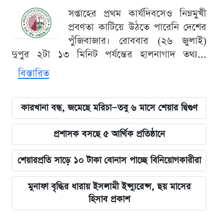
সপ্তাহের প্রথম কার্যদিবসেও নিম্নমুখী
প্রবণতা কাটিয়ে উঠতে পারেনি দেশের
পুঁজিবাজার। রোববার (২৬ জুলাই)
দুপুর ২টা ১৩ মিনিট পর্যন্তের হালনাগাদ তথ্য...
বিস্তারিত
কারখানা বন্ধ, জমেছে মরিচা—তবু ৬ মাসে শেয়ার দ্বিগুণ
প্রশাসক বসছে ৫ আর্থিক প্রতিষ্ঠানে
শেয়ারপ্রতি সাড়ে ১০ টাকা বোনাস পাচ্ছে বিনিয়োগকারীরা
মুনাফা বৃদ্ধির ধারায় ইসলামী ইন্স্যুরেন্স, ছয় মাসের
হিসাব প্রকাশ