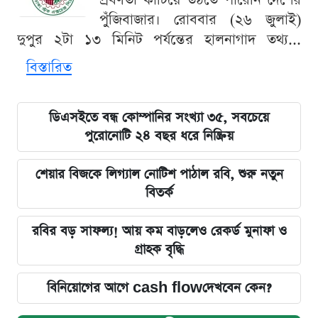
প্রবণতা কাটিয়ে উঠতে পারেনি দেশের
পুঁজিবাজার। রোববার (২৬ জুলাই)
দুপুর ২টা ১৩ মিনিট পর্যন্তের হালনাগাদ তথ্য...
বিস্তারিত
ডিএসইতে বন্ধ কোম্পানির সংখ্যা ৩৫, সবচেয়ে
পুরোনোটি ২৪ বছর ধরে নিষ্ক্রিয়
শেয়ার বিজকে লিগ্যাল নোটিশ পাঠাল রবি, শুরু নতুন
বিতর্ক
রবির বড় সাফল্য! আয় কম বাড়লেও রেকর্ড মুনাফা ও
গ্রাহক বৃদ্ধি
বিনিয়োগের আগে cash flowদেখবেন কেন?