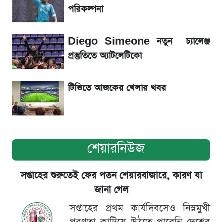
পরিকল্পনা
ড. ইউনূস বনাম তারেক রহমান—তুলনায় যা বললেন
কাদের সিদ্দিকী
Diego Simeone নতুন চ্যালেঞ্জ
প্রস্তুতিতে অ্যাটলেটিকো
টিভিতে আজকের খেলার খবর
শেয়ারনিউজ
সপ্তাহের শুরুতেই ফের পতন শেয়ারবাজারে, কারণ যা
জানা গেল
সপ্তাহের প্রথম কার্যদিবসেও নিম্নমুখী