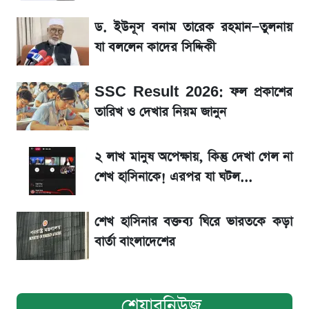
ড. ইউনূস বনাম তারেক রহমান—তুলনায়
শেখ হাসিনা, মামলা ও দেশে ফেরা নিয়ে খোলামেলা
সাকিব
যা বললেন কাদের সিদ্দিকী
Sirin Labs Finney: বাংলাদেশে এখন যত
SSC Result 2026: ফল প্রকাশের
টাকায় পাওয়া যায়
তারিখ ও দেখার নিয়ম জানুন
সূর্যগ্রহণের দিন আকাশে চোখ ধাঁধানো দৃশ্য, জেনে নিন
২ লাখ মানুষ অপেক্ষায়, কিন্তু দেখা গেল না
সময় ও স্থান
শেখ হাসিনাকে! এরপর যা ঘটল...
শেখ হাসিনার বক্তব্য ঘিরে ভারতকে কড়া
বার্তা বাংলাদেশের
শেয়ারনিউজ