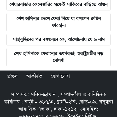
শেয়ারবাজার কেলেঙ্কারির মধ্যেই সাকিবের বাড়িতে আগুন
শেখ হাসিনার দেশে ফেরা নিয়ে যা বললেন রুমিন
ফারহানা
সাহাবুদ্দিনের পর বঙ্গভবনে কে, আলোচনায় যে ৬ নাম
শেখ হাসিনাকে ফেরানোর তৎপরতা: স্বরাষ্ট্রমন্ত্রীর বড়
ঘোষণা
প্রচ্ছদ
আর্কাইভ
যোগাযোগ
সম্পাদক: মনিরুজ্জামান , সম্পাদকীয় ও বানিজ্যিক
কার্যালয় : বাড়ী - ৩৬৭/এ, ফ্ল্যাট-২বি, রোড়-০৯, বসুন্ধরা
আবাসিক এলাকা, ঢাকা-১২১২। মোবাইল:
+৮৮০১৭১১-৫১৬৬১৮, ইমেইল: নিউজ: