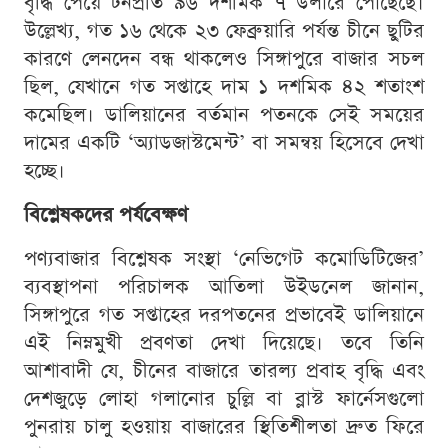
বৃদ্ধি পেয়ে টনপ্রতি ৯৬ দশমিক ৭ ডলারে পৌঁছেছে।
উল্লেখ্য, গত ১৬ থেকে ২৩ ফেব্রুয়ারি পর্যন্ত চীনে ছুটির
কারণে লেনদেন বন্ধ থাকলেও সিঙ্গাপুরে বাজার সচল
ছিল, যেখানে গত সপ্তাহে দাম ১ দশমিক ৪২ শতাংশ
কমেছিল। ডালিয়ানের বর্তমান পতনকে সেই সময়ের
দামের একটি ‘অ্যাডজাস্টমেন্ট’ বা সমন্বয় হিসেবে দেখা
হচ্ছে।
বিশ্লেষকদের পর্যবেক্ষণ
পণ্যবাজার বিশ্লেষক সংস্থা ‘নেভিগেট কমোডিটিজের’
ব্যবস্থাপনা পরিচালক আতিলা উইডনেল জানান,
সিঙ্গাপুরে গত সপ্তাহের দরপতনের প্রভাবেই ডালিয়ানে
এই নিম্নমুখী প্রবণতা দেখা দিয়েছে। তবে তিনি
আশাবাদী যে, চীনের বাজারে তারল্য প্রবাহ বৃদ্ধি এবং
দেশজুড়ে লোহা গলানোর চুল্লি বা ব্লাস্ট ফার্নেসগুলো
পুনরায় চালু হওয়ায় বাজারের স্থিতিশীলতা দ্রুত ফিরে