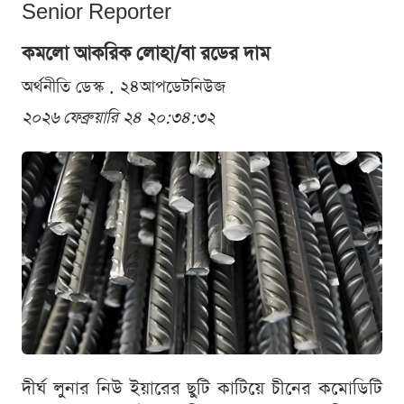
Senior Reporter
কমলো আকরিক লোহা/বা রডের দাম
অর্থনীতি ডেস্ক . ২৪আপডেটনিউজ
২০২৬ ফেব্রুয়ারি ২৪ ২০:৩৪:৩২
দীর্ঘ লুনার নিউ ইয়ারের ছুটি কাটিয়ে চীনের কমোডিটি