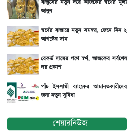
বাজুসের নতুন দরে আজকের স্বর্ণের মূল্য
আগামীকালই স্পষ্ট হবে এসএসসি ফল প্রকাশের
জানুন
তারিখ
স্বর্ণের বাজারে নতুন সমন্বয়, জেনে নিন ২
শেখ হাসিনার দেশে ফেরা নিয়ে যা বললেন রুমিন
আগস্টের দাম
ফারহানা
লাফিয়ে বাড়ল স্বর্ণের দাম, এক মাসের মধ্যে সর্বোচ্চ
রেকর্ড দামের পথে স্বর্ণ, আজকের সর্বশেষ
রেকর্ড
দর প্রকাশ
পাঁচ ইসলামী ব্যাংকের আমানতকারীদের
জন্য নতুন সুবিধা
শেয়ারনিউজ