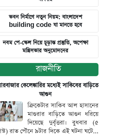
ভবন নির্মাণে নতুন নিয়ম: বাংলাদেশ
building code যা মানতে হবে
নবম পে-স্কেল নিয়ে চূড়ান্ত প্রস্তুতি, অপেক্ষা
মন্ত্রিসভার অনুমোদনের
রাজনীতি
়ারবাজার কেলেঙ্কারির মধ্যেই সাকিবের বাড়িতে
আগুন
ক্রিকেটার সাকিব আল হাসানের
মাগুরার বাড়িতে আগুন ধরিয়ে
দিয়েছে দুর্বৃত্তরা। বুধবার (৫
স্ট) রাত পৌনে ৯টার দিকে এই ঘটনা ঘটে...