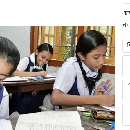
রো
পর্
ব