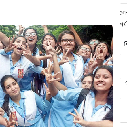
রো
পর্
ব