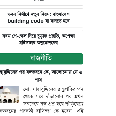
ভবন নির্মাণে নতুন নিয়ম: বাংলাদেশ
building code যা মানতে হবে
নবম পে-স্কেল নিয়ে চূড়ান্ত প্রস্তুতি, অপেক্ষা
মন্ত্রিসভার অনুমোদনের
রাজনীতি
হাবুদ্দিনের পর বঙ্গভবনে কে, আলোচনায় যে ৬
নাম
মো. সাহাবুদ্দিনের রাষ্ট্রপতির পদ
থেকে সরে দাঁড়ানোর পর এখন
সবচেয়ে বড় প্রশ্ন হয়ে দাঁড়িয়েছে
ঙ্গভবনের পরবর্তী বাসিন্দা কে হবেন। এই