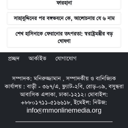
ফারহানা
সাহাবুদ্দিনের পর বঙ্গভবনে কে, আলোচনায় যে ৬ নাম
শেখ হাসিনাকে ফেরানোর তৎপরতা: স্বরাষ্ট্রমন্ত্রীর বড়
ঘোষণা
প্রচ্ছদ
আর্কাইভ
যোগাযোগ
সম্পাদক: মনিরুজ্জামান , সম্পাদকীয় ও বানিজ্যিক
কার্যালয় : বাড়ী - ৩৬৭/এ, ফ্ল্যাট-২বি, রোড়-০৯, বসুন্ধরা
আবাসিক এলাকা, ঢাকা-১২১২। মোবাইল:
+৮৮০১৭১১-৫১৬৬১৮, ইমেইল: নিউজ:
info@mmonlinemedia.org