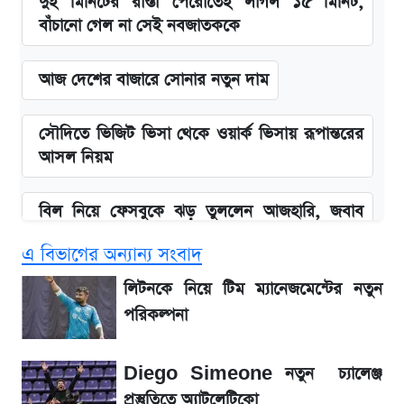
দুই মিনিটের রাস্তা পেরোতেই লাগল ১৫ মিনিট,
বাঁচানো গেল না সেই নবজাতককে
আজ দেশের বাজারে সোনার নতুন দাম
সৌদিতে ভিজিট ভিসা থেকে ওয়ার্ক ভিসায় রূপান্তরের
আসল নিয়ম
বিল নিয়ে ফেসবুকে ঝড় তুললেন আজহারি, জবাব
দিল বিদ্যুৎ বিভাগ
এ বিভাগের অন্যান্য সংবাদ
আগামী ৪ দিনের আবহাওয়া নিয়ে বড় সতর্কবার্তা
লিটনকে নিয়ে টিম ম্যানেজমেন্টের নতুন
পরিকল্পনা
লিটনকে নিয়ে টিম ম্যানেজমেন্টের নতুন পরিকল্পনা
Diego Simeone নতুন চ্যালেঞ্জ
বাংলাদেশ নিয়ে যা বললেন সজীব ওয়াজেদ জয়
প্রস্তুতিতে অ্যাটলেটিকো