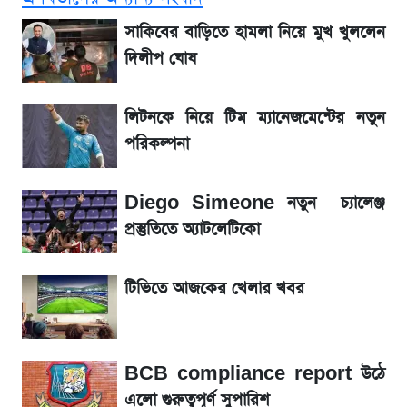
আগামী ৪ দিনের আবহাওয়া নিয়ে বড় সতর্কবার্তা
সাকিবের বাড়িতে হামলা নিয়ে মুখ খুললেন
দিলীপ ঘোষ
লিটনকে নিয়ে টিম ম্যানেজমেন্টের নতুন পরিকল্পনা
লিটনকে নিয়ে টিম ম্যানেজমেন্টের নতুন
এস আলমের দখলে থাকা ব্যাংক নিয়ে এলো নতুন
পরিকল্পনা
সিদ্ধান্ত
Diego Simeone নতুন চ্যালেঞ্জ
আগামীকালই স্পষ্ট হবে এসএসসি ফল প্রকাশের
প্রস্তুতিতে অ্যাটলেটিকো
তারিখ
টিভিতে আজকের খেলার খবর
৬ আগস্ট দেশের বাজারে স্বর্ণের দাম
শেখ হাসিনার দেশে ফেরা নিয়ে যা বললেন রুমিন
BCB compliance report উঠে
ফারহানা
এলো গুরুত্বপূর্ণ সুপারিশ